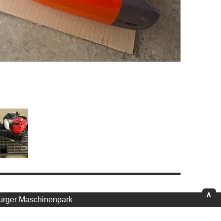
∧
urger Maschinenpark