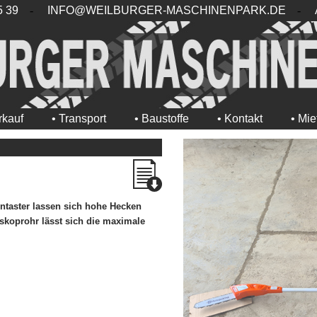
5 39
-
INFO@WEILBURGER-MASCHINENPARK.DE
-
rkauf
• Transport
• Baustoffe
• Kontakt
• Mi
ntaster lassen sich hohe Hecken
skoprohr lässt sich die maximale