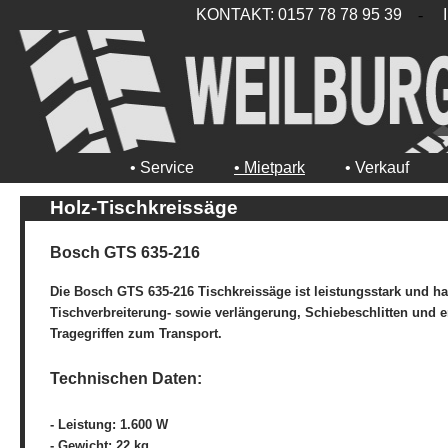
KONTAKT: 0157 78 78 95 39
-
• Service
• Mietpark
• Verkauf
Holz-Tischkreissäge
Bosch GTS 635-216
Die Bosch GTS 635-216 Tischkreissäge ist leistungsstark und han
Tischverbreiterung- sowie verlängerung, Schiebeschlitten und
Tragegriffen zum Transport.
Technischen Daten:
- Leistung: 1.600 W
- Gewicht: 22 kg